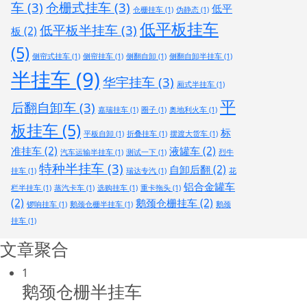
车
(3)
仓栅式挂车
(3)
低平
仓栅挂车
(1)
伪静态
(1)
低平板挂车
低平板半挂车
(3)
板
(2)
(5)
侧帘式挂车
(1)
侧帘挂车
(1)
侧翻自卸
(1)
侧翻自卸半挂车
(1)
半挂车
(9)
华宇挂车
(3)
厢式半挂车
(1)
平
后翻自卸车
(3)
嘉瑞挂车
(1)
圈子
(1)
奥地利火车
(1)
板挂车
(5)
标
平板自卸
(1)
折叠挂车
(1)
摆渡大货车
(1)
准挂车
(2)
液罐车
(2)
汽车运输半挂车
(1)
测试一下
(1)
烈牛
特种半挂车
(3)
自卸后翻
(2)
挂车
(1)
瑞达专汽
(1)
花
铝合金罐车
栏半挂车
(1)
蒸汽卡车
(1)
选购挂车
(1)
重卡拖头
(1)
(2)
鹅颈仓栅挂车
(2)
锣响挂车
(1)
鹅颈仓栅半挂车
(1)
鹅颈
挂车
(1)
文章聚合
1
鹅颈仓栅半挂车