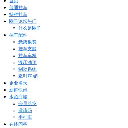
首页
普通挂车
特种挂车
圈子论坛
热门
什么是圈子
挂车配件
悬架板簧
挂车支腿
挂车车桥
液压油顶
制动系统
牵引座·销
企业名录
新鲜快讯
水泊商城
会员兑换
邀请码
半挂车
在线问答