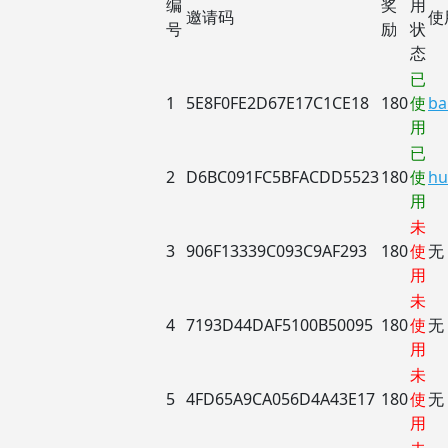
编
奖
用
邀请码
使
号
励
状
态
已
1
5E8F0FE2D67E17C1CE18
180
使
ba
用
已
2
D6BC091FC5BFACDD5523
180
使
hu
用
未
3
906F13339C093C9AF293
180
使
无
用
未
4
7193D44DAF5100B50095
180
使
无
用
未
5
4FD65A9CA056D4A43E17
180
使
无
用