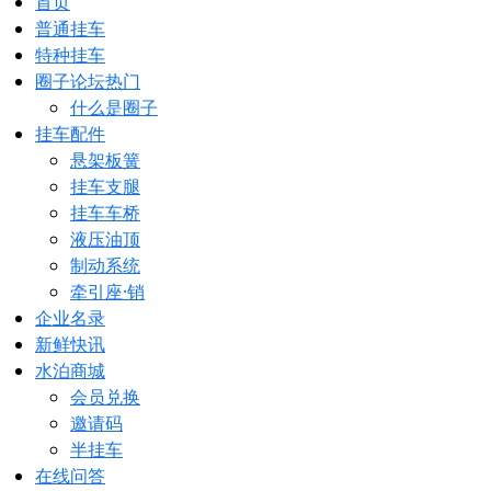
首页
普通挂车
特种挂车
圈子论坛
热门
什么是圈子
挂车配件
悬架板簧
挂车支腿
挂车车桥
液压油顶
制动系统
牵引座·销
企业名录
新鲜快讯
水泊商城
会员兑换
邀请码
半挂车
在线问答