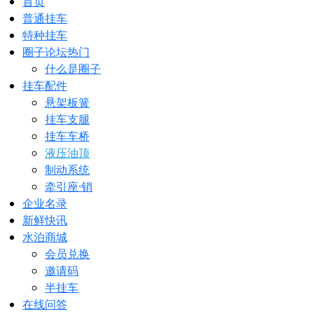
首页
普通挂车
特种挂车
圈子论坛
热门
什么是圈子
挂车配件
悬架板簧
挂车支腿
挂车车桥
液压油顶
制动系统
牵引座·销
企业名录
新鲜快讯
水泊商城
会员兑换
邀请码
半挂车
在线问答