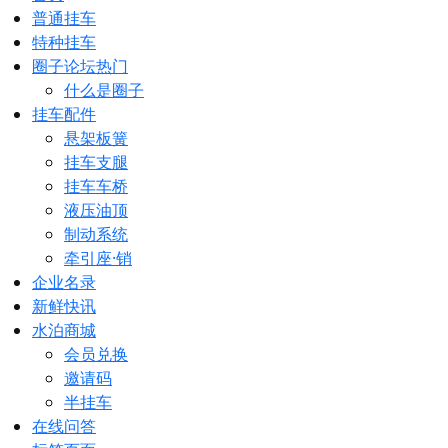
普通挂车
特种挂车
圈子论坛
热门
什么是圈子
挂车配件
悬架板簧
挂车支腿
挂车车桥
液压油顶
制动系统
牵引座·销
企业名录
新鲜快讯
水泊商城
会员兑换
邀请码
半挂车
在线问答