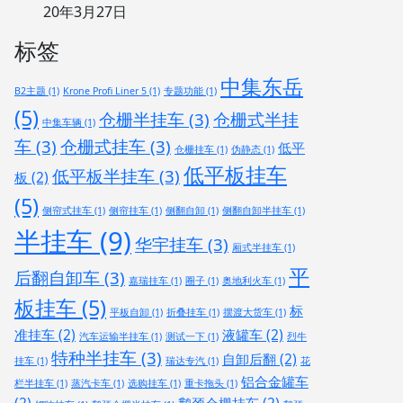
20年3月27日
标签
中集东岳
B2主题
(1)
Krone Profi Liner 5
(1)
专题功能
(1)
(5)
仓栅半挂车
(3)
仓栅式半挂
中集车辆
(1)
车
(3)
仓栅式挂车
(3)
低平
仓栅挂车
(1)
伪静态
(1)
低平板挂车
低平板半挂车
(3)
板
(2)
(5)
侧帘式挂车
(1)
侧帘挂车
(1)
侧翻自卸
(1)
侧翻自卸半挂车
(1)
半挂车
(9)
华宇挂车
(3)
厢式半挂车
(1)
平
后翻自卸车
(3)
嘉瑞挂车
(1)
圈子
(1)
奥地利火车
(1)
板挂车
(5)
标
平板自卸
(1)
折叠挂车
(1)
摆渡大货车
(1)
准挂车
(2)
液罐车
(2)
汽车运输半挂车
(1)
测试一下
(1)
烈牛
特种半挂车
(3)
自卸后翻
(2)
挂车
(1)
瑞达专汽
(1)
花
铝合金罐车
栏半挂车
(1)
蒸汽卡车
(1)
选购挂车
(1)
重卡拖头
(1)