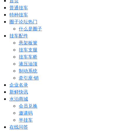
首页
普通挂车
特种挂车
圈子论坛
热门
什么是圈子
挂车配件
悬架板簧
挂车支腿
挂车车桥
液压油顶
制动系统
牵引座·销
企业名录
新鲜快讯
水泊商城
会员兑换
邀请码
半挂车
在线问答