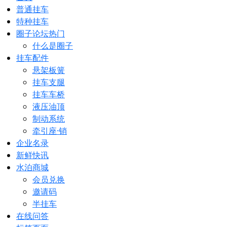
普通挂车
特种挂车
圈子论坛
热门
什么是圈子
挂车配件
悬架板簧
挂车支腿
挂车车桥
液压油顶
制动系统
牵引座·销
企业名录
新鲜快讯
水泊商城
会员兑换
邀请码
半挂车
在线问答