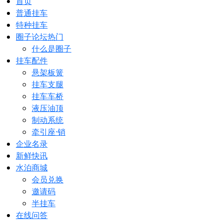
首页
普通挂车
特种挂车
圈子论坛
热门
什么是圈子
挂车配件
悬架板簧
挂车支腿
挂车车桥
液压油顶
制动系统
牵引座·销
企业名录
新鲜快讯
水泊商城
会员兑换
邀请码
半挂车
在线问答