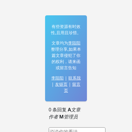
有些资源有时效
性,且用且珍惜。
文章均为
李陌阳
整理分享,如果本
篇文章侵犯了你
的权利，请来函
或留言告知
李陌阳
|
联系我
|
友链页
|
留言
页
0 条回复
A
文章
作者
M
管理员