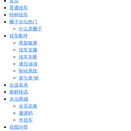
首页
普通挂车
特种挂车
圈子论坛
热门
什么是圈子
挂车配件
悬架板簧
挂车支腿
挂车车桥
液压油顶
制动系统
牵引座·销
企业名录
新鲜快讯
水泊商城
会员兑换
邀请码
半挂车
在线问答