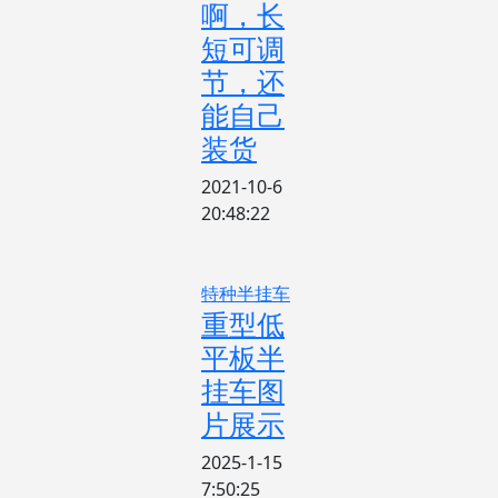
啊，长
短可调
节，还
能自己
装货
2021-10-6
20:48:22
特种半挂车
重型低
平板半
挂车图
片展示
2025-1-15
7:50:25