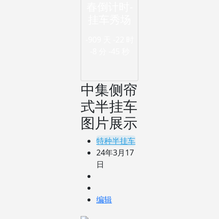
春倒计时-
挂车秀场
-909 天
-22 时
-8 分
-46 秒
中集侧帘
式半挂车
图片展示
特种半挂车
24年3月17
日
编辑