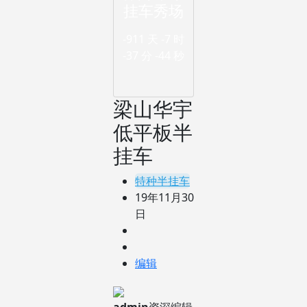
挂车秀场
-911 天
-7 时
-37 分
-45 秒
梁山华宇
低平板半
挂车
特种半挂车
19年11月30
日
编辑