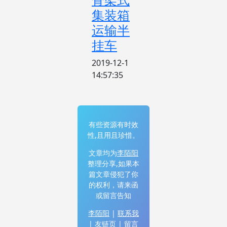
集装箱
运输半
挂车
2019-12-1
14:57:35
有些资源有时效
性,且用且珍惜。
文章均为
李陌阳
整理分享,如果本
篇文章侵犯了你
的权利，请来函
或留言告知
李陌阳
|
联系我
|
友链页
|
留言