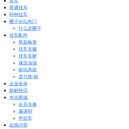
首页
普通挂车
特种挂车
圈子论坛
热门
什么是圈子
挂车配件
悬架板簧
挂车支腿
挂车车桥
液压油顶
制动系统
牵引座·销
企业名录
新鲜快讯
水泊商城
会员兑换
邀请码
半挂车
在线问答