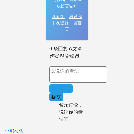
或留言告知
李陌阳
|
联系我
|
友链页
|
留言
页
0 条回复
A
文章
作者
M
管理员
取消回复
提交
暂无讨论，
说说你的看
法吧
全部公告