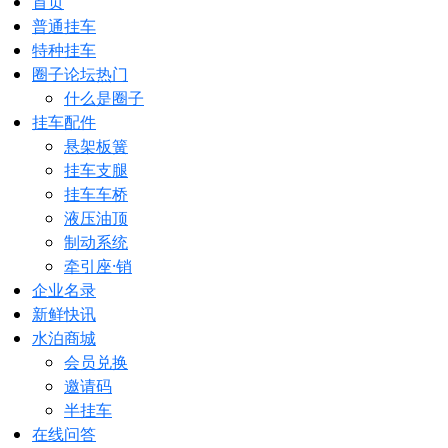
首页
普通挂车
特种挂车
圈子论坛
热门
什么是圈子
挂车配件
悬架板簧
挂车支腿
挂车车桥
液压油顶
制动系统
牵引座·销
企业名录
新鲜快讯
水泊商城
会员兑换
邀请码
半挂车
在线问答