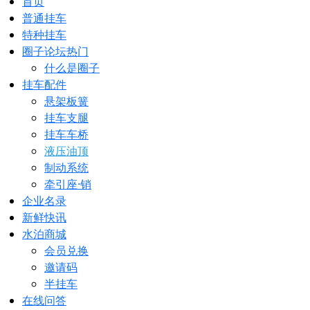
首页
普通挂车
特种挂车
圈子论坛
热门
什么是圈子
挂车配件
悬架板簧
挂车支腿
挂车车桥
液压油顶
制动系统
牵引座·销
企业名录
新鲜快讯
水泊商城
会员兑换
邀请码
半挂车
在线问答