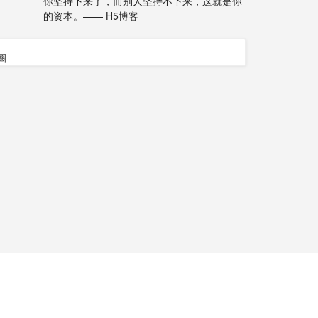
你坚持下来了，而别人坚持不下来，这就是你
的资本。—— H5博客
圈