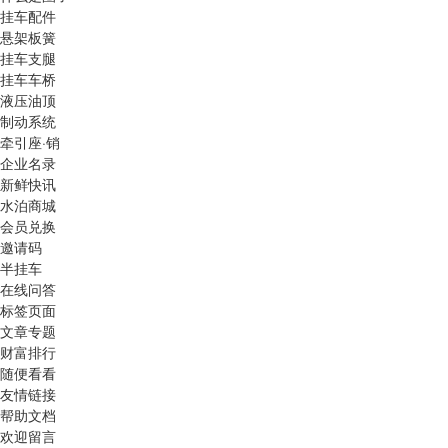
挂车配件
悬架板簧
挂车支腿
挂车车桥
液压油顶
制动系统
牵引座·销
企业名录
新鲜快讯
水泊商城
会员兑换
邀请码
半挂车
在线问答
标签页面
文章专题
财富排行
随便看看
友情链接
帮助文档
欢迎留言