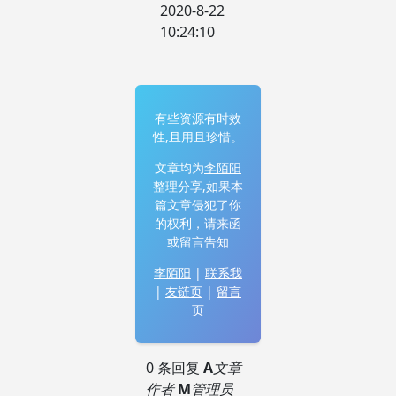
2020-8-22
10:24:10
有些资源有时效
性,且用且珍惜。
文章均为
李陌阳
整理分享,如果本
篇文章侵犯了你
的权利，请来函
或留言告知
李陌阳
|
联系我
|
友链页
|
留言
页
0 条回复
A
文章
作者
M
管理员