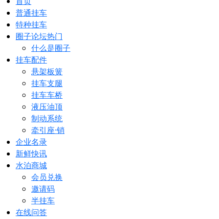
首页
普通挂车
特种挂车
圈子论坛
热门
什么是圈子
挂车配件
悬架板簧
挂车支腿
挂车车桥
液压油顶
制动系统
牵引座·销
企业名录
新鲜快讯
水泊商城
会员兑换
邀请码
半挂车
在线问答