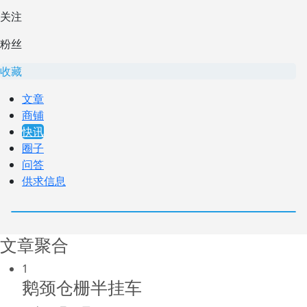
关注
粉丝
收藏
文章
商铺
快讯
圈子
问答
供求信息
文章聚合
1
鹅颈仓栅半挂车